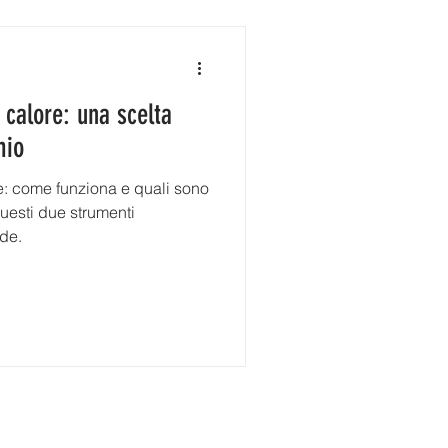
 calore: una scelta
mio
e: come funziona e quali sono
questi due strumenti
nde.