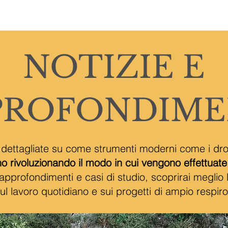
OME
CHI SONO
SERVIZI
GALLERIA
BLOG
CONTA
NOTIZIE E
PROFONDIME
 dettagliate su come strumenti moderni come i dron
o rivoluzionando il modo in cui vengono effettuate l
, approfondimenti e casi di studio, scoprirai meglio
ul lavoro quotidiano e sui progetti di ampio respiro