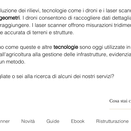
uzione dei rilievi, tecnologie come i droni e i laser sc
 geometri
. I droni consentono di raccogliere dati dettagliat
 raggiungere. I laser scanner offrono misurazioni tridimen
accurata di terreni e strutture.
mo come queste e altre
tecnologie
sono oggi utilizzate in 
all'agricoltura alla gestione delle infrastrutture, evidenz
cun metodo.
ate o sei alla ricerca di alcuni dei nostri servizi?
anner
Novità
Guide
Ebook
Ristrutturazione