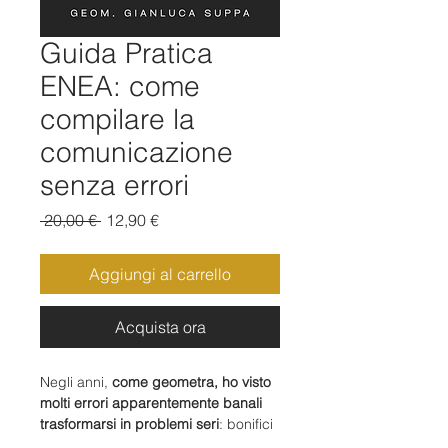
Guida Pratica
ENEA: come
compilare la
comunicazione
senza errori
Prezzo
Prezzo
 20,00 € 
12,90 €
regolare
scontato
Aggiungi al carrello
Acquista ora
Negli anni,
come geometra, ho visto
molti errori apparentemente banali
trasformarsi in problemi seri
: bonifici
compilati in modo non corretto,