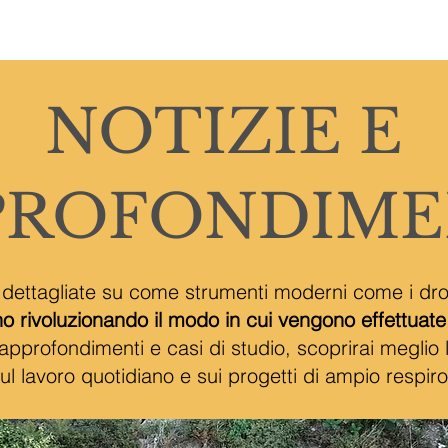
OME
CHI SONO
SERVIZI
GALLERIA
BLOG
CONTA
NOTIZIE E
PROFONDIME
 dettagliate su come strumenti moderni come i dron
o rivoluzionando il modo in cui vengono effettuate l
, approfondimenti e casi di studio, scoprirai meglio
ul lavoro quotidiano e sui progetti di ampio respiro