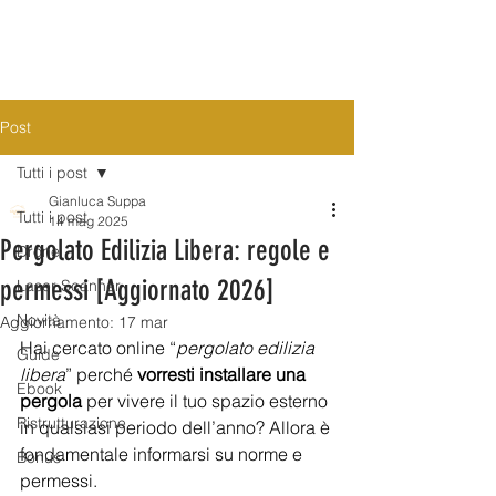
Post
Tutti i post
Gianluca Suppa
Tutti i post
14 mag 2025
Pergolato Edilizia Libera: regole e
Drone
permessi [Aggiornato 2026]
Laser Scanner
Novità
Aggiornamento:
17 mar
Hai cercato online “
pergolato edilizia 
Guide
libera
” perché
 vorresti installare una 
Ebook
pergola
 per vivere il tuo spazio esterno 
Ristrutturazione
in qualsiasi periodo dell’anno? Allora è 
fondamentale informarsi su norme e 
Bonus
permessi. 