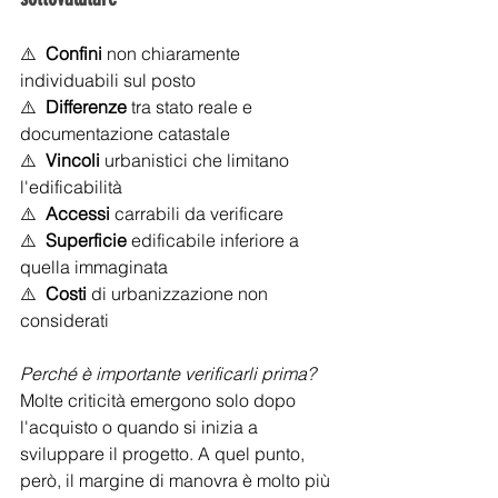
⚠️  
Confini
 non chiaramente 
individuabili sul posto
⚠️  
Differenze
 tra stato reale e 
documentazione catastale
⚠️  
Vincoli
 urbanistici che limitano 
l'edificabilità
⚠️  
Accessi
 carrabili da verificare
⚠️  
Superficie
 edificabile inferiore a 
quella immaginata
⚠️  
Costi
 di urbanizzazione non 
considerati
Perché è importante verificarli prima?
Molte criticità emergono solo dopo 
l'acquisto o quando si inizia a 
sviluppare il progetto. A quel punto, 
però, il margine di manovra è molto più 