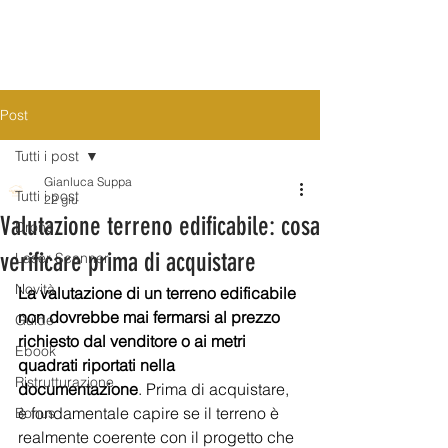
Post
Tutti i post
Gianluca Suppa
Tutti i post
22 giu
Valutazione terreno edificabile: cosa
Drone
verificare prima di acquistare
Laser Scanner
Novità
La valutazione di un terreno edificabile 
non dovrebbe mai fermarsi al prezzo 
Guide
richiesto dal venditore o ai metri 
Ebook
quadrati riportati nella 
Ristrutturazione
documentazione
. Prima di acquistare, 
è fondamentale capire se il terreno è 
Bonus
realmente coerente con il progetto che 