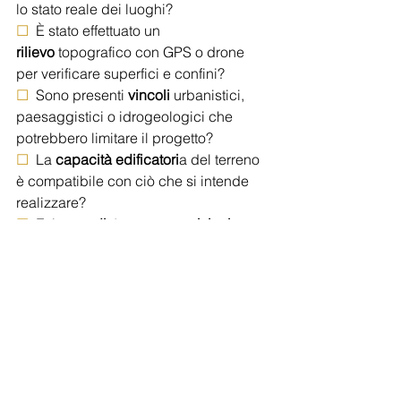
lo stato reale dei luoghi?
☐ 
 È stato effettuato un 
rilievo
 topografico con GPS o drone 
per verificare superfici e confini?
☐
  Sono presenti 
vincoli
 urbanistici, 
paesaggistici o idrogeologici che 
potrebbero limitare il progetto?
☐
  La 
capacità edificatori
a del terreno 
è compatibile con ciò che si intende 
realizzare?
☐
  Esistono 
distanze
, 
prescrizioni
 o 
limitazioni
 che potrebbero influire sulla 
progettazione?
☐
  L'
accesso
 al terreno e le opere di 
urbanizzazione sono stati verificati?
☐
  La 
documentazione
 catastale e 
urbanistica è completa e aggiornata?
☐
  Il terreno è stato valutato in funzione 
del 
progetto
 che si vuole sviluppare e 