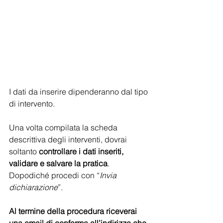
I dati da inserire dipenderanno dal tipo 
di intervento.
Una volta compilata la scheda 
descrittiva degli interventi, dovrai 
soltanto 
controllare i dati inseriti, 
validare e salvare la pratica
. 
Dopodiché procedi con “
Invia 
dichiarazione
”. 
Al termine della procedura riceverai 
una email di conferma all’indirizzo che 