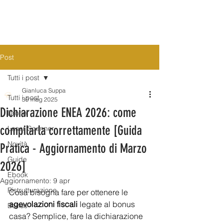
Post
Tutti i post
Gianluca Suppa
Tutti i post
30 mag 2025
Dichiarazione ENEA 2026: come
Drone
compilarla correttamente [Guida
Laser Scanner
Novità
Pratica - Aggiornamento di Marzo
Guide
2026]
Ebook
Aggiornamento:
9 apr
Ristrutturazione
Cosa bisogna fare per ottenere le 
agevolazioni fiscali 
legate al bonus 
Bonus
casa? Semplice, fare la dichiarazione 