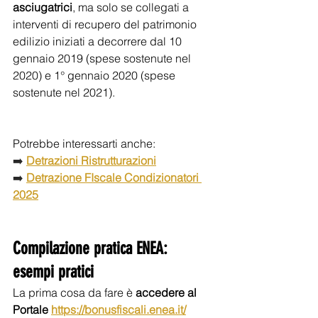
asciugatrici
, ma solo se collegati a 
interventi di recupero del patrimonio 
edilizio iniziati a decorrere dal 10 
gennaio 2019 (spese sostenute nel 
2020) e 1° gennaio 2020 (spese 
sostenute nel 2021).
Potrebbe interessarti anche: 
➡️ 
Detrazioni Ristrutturazioni
➡️ 
Detrazione FIscale Condizionatori 
2025
Compilazione pratica ENEA: 
esempi pratici 
La prima cosa da fare è 
accedere al 
Portale 
https://bonusfiscali.enea.it/