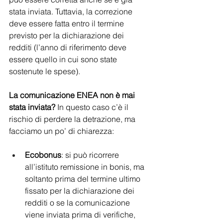
stata inviata. Tuttavia, la correzione 
deve essere fatta entro il termine 
previsto per la dichiarazione dei 
redditi (l’anno di riferimento deve 
essere quello in cui sono state 
sostenute le spese).
La comunicazione ENEA non è mai 
stata inviata?
 In questo caso c’è il 
rischio di perdere la detrazione, ma 
facciamo un po’ di chiarezza: 
Ecobonus
: si può ricorrere 
all’istituto remissione in bonis, ma 
soltanto prima del termine ultimo 
fissato per la dichiarazione dei 
redditi o se la comunicazione 
viene inviata prima di verifiche, 