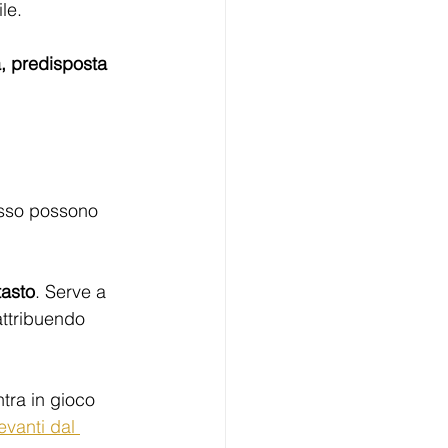
le.
a, predisposta 
esso possono 
tasto
. Serve a 
attribuendo 
ntra in gioco 
evanti dal 