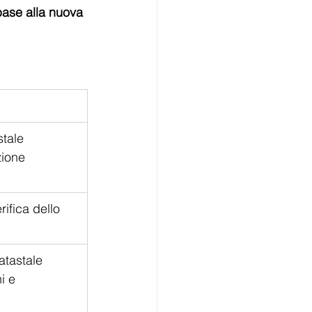
base alla nuova 
stale 
ione 
ifica dello 
atastale 
i e 