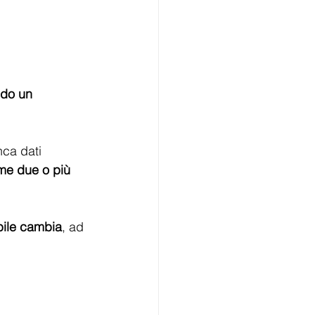
ndo un 
nca dati 
ome due o più 
bile cambia
, ad 