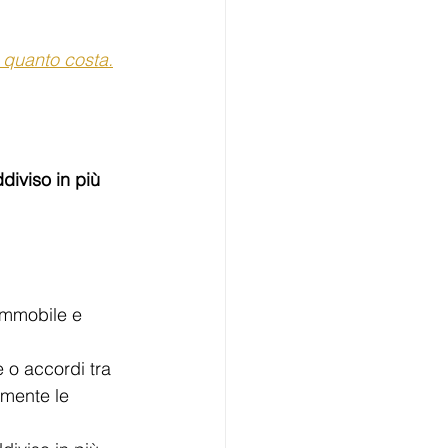
e quanto costa.
iviso in più 
immobile e 
e o accordi tra 
amente le 