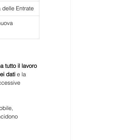
a delle Entrate
nuova 
 tutto il lavoro 
i dati
 e la 
ccessive 
bile, 
ncidono 