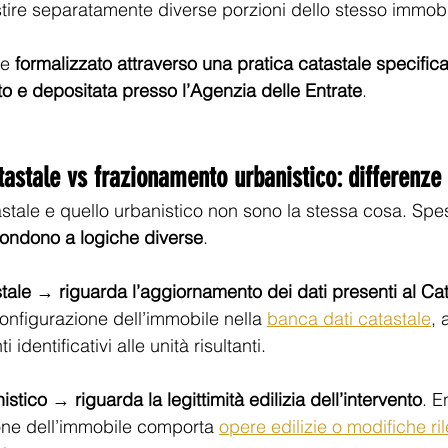
tire separatamente diverse porzioni dello stesso immobi
e 
formalizzato attraverso una pratica catastale specific
to e depositata presso l’Agenzia delle Entrate
.
astale vs frazionamento urbanistico: differenze
astale e quello urbanistico non sono la stessa cosa. Sp
pondono a logiche diverse
.
tale
 → 
riguarda l’aggiornamento dei dati presenti al Ca
onfigurazione dell’immobile nella 
banca dati catastale
, 
i identificativi alle unità risultanti.
istico
 → 
riguarda la legittimità edilizia dell’intervento
. E
one dell’immobile comporta
opere edilizie o modifiche ril