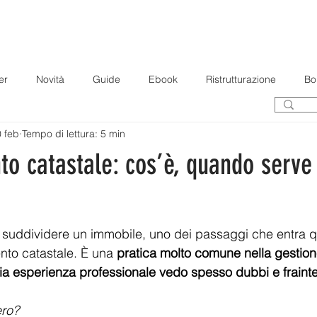
OME
CHI SONO
SERVIZI
GALLERIA
BLOG
CONTA
er
Novità
Guide
Ebook
Ristrutturazione
Bo
 feb
Tempo di lettura: 5 min
to catastale: cos’è, quando serv
 suddividere un immobile, uno dei passaggi che entra q
nto catastale. È una 
pratica molto comune nella gestion
ia esperienza professionale vedo spesso dubbi e fraint
ro?