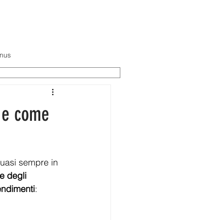
TTI
nus
e e come
uasi sempre in 
e degli 
endimenti
: 