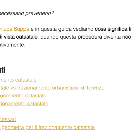
è necessario prevederlo?
nluca Suppa
 e in questa guida vediamo 
cosa significa 
i vista catastale
, quando questa 
procedura
 diventa 
nec
ativamente. 
ti 
amento catastale
ale vs frazionamento urbanistico: differenze
zionamento catastale
zionamento catastale
cessari
n geometra per il frazionamento catastale