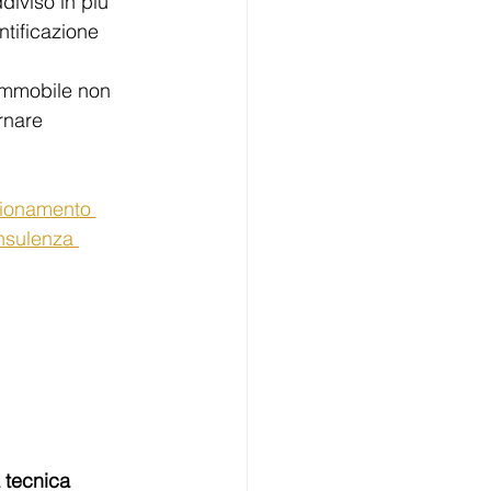
iviso in più 
tificazione 
’immobile non 
rnare 
zionamento 
nsulenza 
 tecnica 