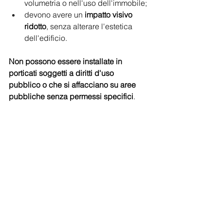
volumetria o nell'uso dell'immobile;
devono avere un 
impatto visivo 
ridotto
, senza alterare l'estetica 
dell'edificio.
Non possono essere installate in 
porticati soggetti a diritti d'uso 
pubblico o che si affacciano su aree 
pubbliche senza permessi specifici
. 
Infine, devono rispettare: 
i piani urbanistici comunali;
le normative settoriali, compresi i 
vincoli paesaggistici;
le regole del regolamento 
condominiale (se presente il 
condominio).