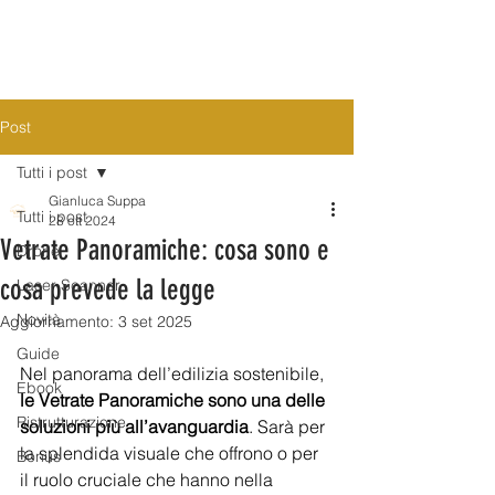
Post
Tutti i post
Gianluca Suppa
Tutti i post
28 ott 2024
Vetrate Panoramiche: cosa sono e
Drone
cosa prevede la legge
Laser Scanner
Novità
Aggiornamento:
3 set 2025
Guide
Nel panorama dell’edilizia sostenibile, 
Ebook
le Vetrate Panoramiche sono una delle 
Ristrutturazione
soluzioni più all’avanguardia
. Sarà per 
la splendida visuale che offrono o per 
Bonus
il ruolo cruciale che hanno nella 