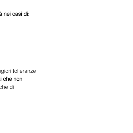
 nei casi di
: 
giori tolleranze 
ti che non 
che di 