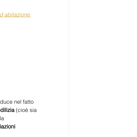
d abitazione 
duce nel fatto 
ilizia
 (cioè sia 
la 
iazioni 