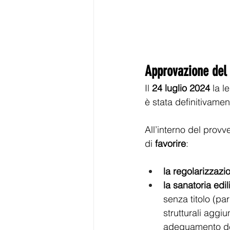
Approvazione del
Il 
24 luglio 2024
 la 
è stata definitivame
All’interno del prov
di 
favorire
: 
la regolarizzazio
la sanatoria edil
senza titolo (pa
strutturali aggi
adeguamento dell