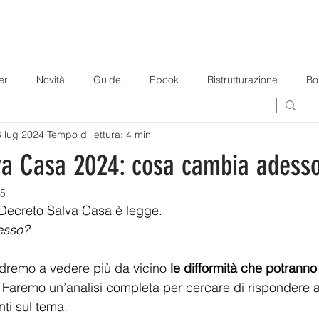
OME
CHI SONO
SERVIZI
GALLERIA
BLOG
CONTA
er
Novità
Guide
Ebook
Ristrutturazione
Bo
 lug 2024
Tempo di lettura: 4 min
va Casa 2024: cosa cambia adess
25
l Decreto Salva Casa è legge. 
sso? 
ndremo a vedere più da vicino 
le difformità che potranno
. Faremo un’analisi completa per cercare di rispondere a 
ti sul tema.