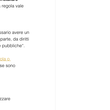
a regola vale 
ssario avere un 
arte, da diritti 
ee pubbliche“.
ola o 
 se sono 
izzare 