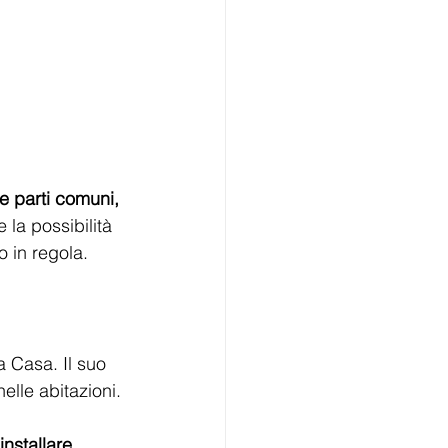
le parti comuni, 
la possibilità 
o in regola. 
a Casa. Il suo 
elle abitazioni. 
nstallare 