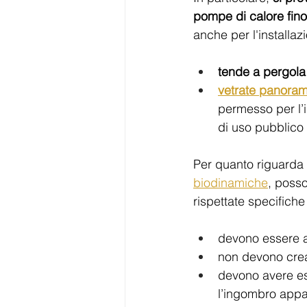
pompe di calore fino
anche per l'installazi
tende a pergola
vetrate panoram
permesso per l’in
di uso pubblico o
Per quanto riguarda 
biodinamiche
, posso
rispettate specifiche
devono essere an
non devono cre
devono avere est
l’ingombro appar