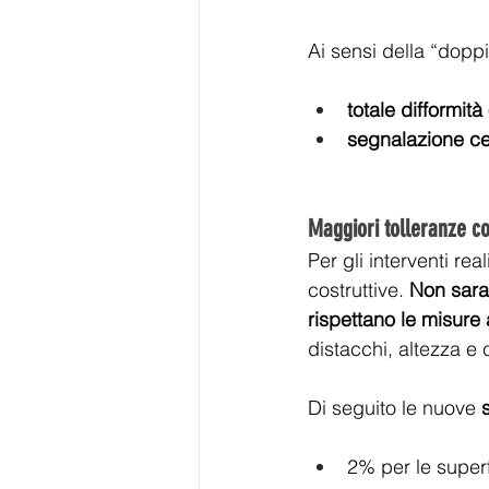
Ai sensi della “doppi
totale difformit
segnalazione cert
Maggiori tolleranze co
Per gli interventi re
costruttive. 
Non saran
rispettano le misure 
distacchi, altezza e 
Di seguito le nuove 
2% per le superf