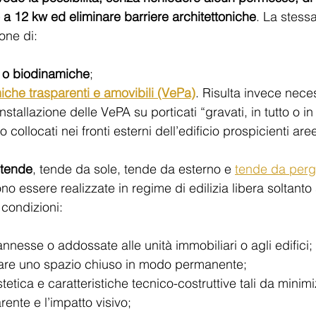
 a 12 kw ed eliminare barriere architettoniche
. La stess
one di: 
 o biodinamiche
;
iche trasparenti e amovibili (VePa)
. Risulta invece nece
stallazione delle VePA su porticati “gravati, in tutto o in p
 collocati nei fronti esterni dell’edificio prospicienti ar
tende
, tende da sole, tende da esterno e 
tende da perg
no essere realizzate in regime di edilizia libera soltanto
 condizioni: 
nesse o addossate alle unità immobiliari o agli edifici;
are uno spazio chiuso in modo permanente;
etica e caratteristiche tecnico-costruttive tali da minim
ente e l’impatto visivo; 