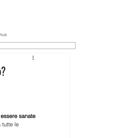
TTI
nus
o?
 essere sanate 
tutte le 