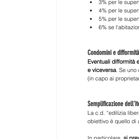
3% per le superf
4% per le superf
5% per le superf
6% se l'abitazi
Condomini e difformità 
Eventuali difformità 
e viceversa
. Se uno 
(in capo ai proprietar
Semplificazione dell’it
La c.d. “edilizia lib
obiettivo è quello di 
In particolare, 
si pre