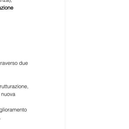
azione 
traverso due 
rutturazione, 
n nuova 
iglioramento 
.