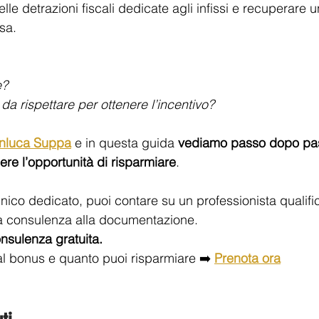
elle detrazioni fiscali dedicate agli infissi e recuperare 
sa.
? 
 da rispettare per ottenere l’incentivo?
nluca Suppa
 e in questa guida 
vediamo passo dopo pas
re l’opportunità di risparmiare
. 
nico dedicato, puoi contare su un professionista qualific
la consulenza alla documentazione. 
nsulenza gratuita. 
 al bonus e quanto puoi risparmiare ➡️ 
Prenota ora