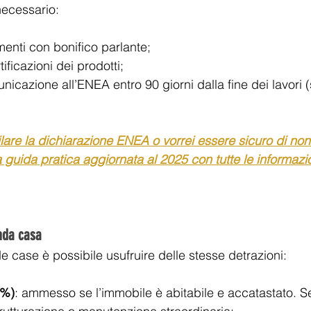
necessario:
enti con bonifico parlante; 
tificazioni dei prodotti; 
icazione all’ENEA entro 90 giorni dalla fine dei lavori (
are la dichiarazione ENEA o vorrei essere sicuro di no
a guida pratica aggiornata al 2025 con tutte le informazi
onda casa
 case è possibile usufruire delle stesse detrazioni:
0%)
: ammesso se l’immobile è abitabile e accatastato. S