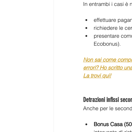
In entrambi i casi è 
effettuare pagam
richiedere le cer
presentare comun
Ecobonus).
Non sai come compil
errori? Ho scritto un
La trovi qui!
Detrazioni infissi sec
Anche per le seconde
Bonus Casa (5