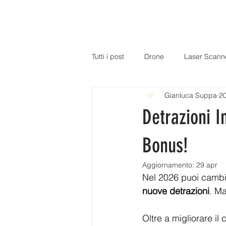
H
Tutti i post
Drone
Laser Scann
Gianluca Suppa
20
Detrazioni I
Bonus!
Aggiornamento:
29 apr
Nel 2026 puoi cambiar
nuove detrazioni
. Ma
Oltre a migliorare il