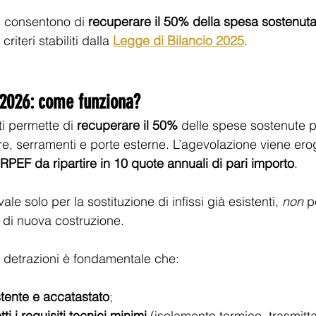
vi consentono di
 recuperare il 50% della spesa sostenut
 criteri stabiliti dalla 
Legge di Bilancio 2025
.
i 2026: come funziona? 
ti permette di 
recuperare il 50%
 delle spese sostenute p
tre, serramenti e porte esterne. L’agevolazione viene ero
RPEF da ripartire in 10 quote annuali di pari importo
.
vale solo per la sostituzione di infissi già esistenti, 
non
 p
ci di nuova costruzione.
e detrazioni è fondamentale che:
istente e accatastato
;
tti i requisiti tecnici minimi
 (isolamento termico, trasmitt