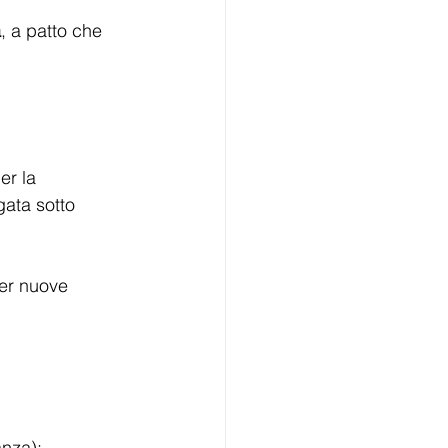
a
, a patto che 
er la 
gata sotto 
er nuove 
anza);