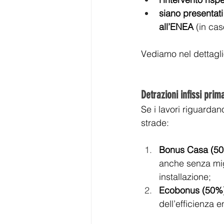
siano presentati
all’ENEA
 (in ca
Vediamo nel dettagli
Detrazioni infissi pri
Se i lavori riguarda
strade:
Bonus Casa (5
anche senza mig
installazione; 
Ecobonus (50%
dell’efficienza 