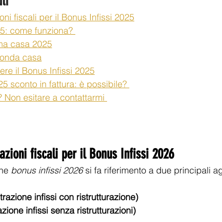
ti 
ni fiscali per il Bonus Infissi 2025
025: come funziona? 
rima casa 2025
econda casa
ere il Bonus Infissi 2025
25 sconto in fattura: è possibile? 
? Non esitare a contattarmi 
azioni fiscali per il Bonus Infissi 2026 
ine 
bonus infissi 2026
 si fa riferimento a due principali a
azione infissi con ristrutturazione)
ione infissi senza ristrutturazioni)