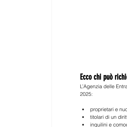
Ecco chi può richi
L’Agenzia delle Entra
2025: 
proprietari e nud
titolari di un di
inquilini e como