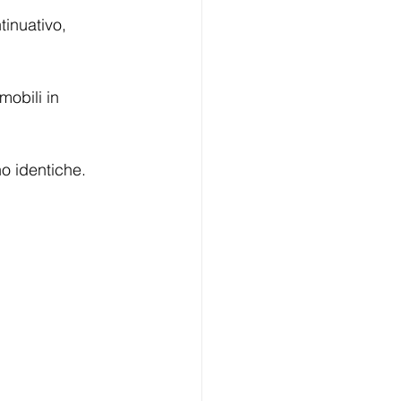
inuativo, 
obili in 
o identiche.