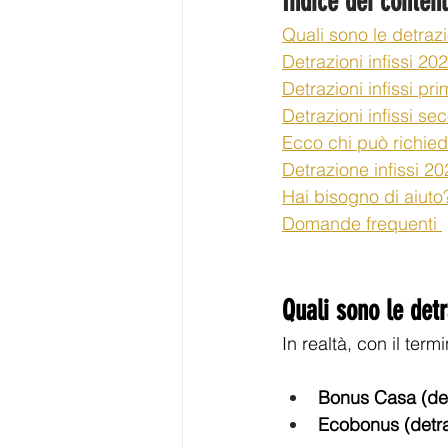
Indice dei contenu
Quali sono le detrazio
Detrazioni infissi 2
Detrazioni infissi p
Detrazioni infissi s
Ecco chi può richied
Detrazione infissi 20
Hai bisogno di aiuto
Domande frequenti 
Quali sono le detr
In realtà, con il term
Bonus Casa (detr
Ecobonus (detraz