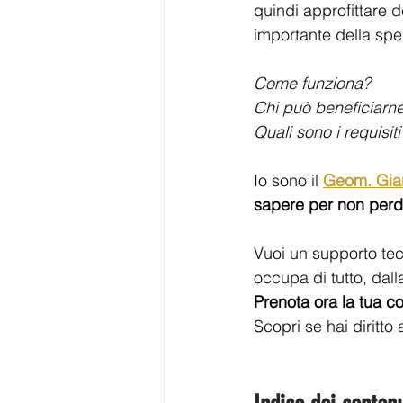
quindi approfittare d
importante della spe
Come funziona?
Chi può beneficiarne
Quali sono i requisiti
Io sono il 
Geom. Gia
sapere per non perde
Vuoi un supporto tec
occupa di tutto, dal
Prenota ora la tua co
Scopri se hai diritto