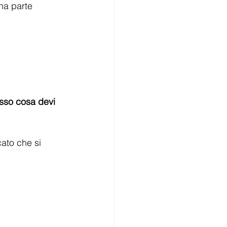
una parte 
so cosa devi 
ato che si 