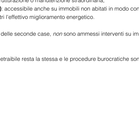
strutturazione o manutenzione straordinaria; 
)
: accessibile anche su immobili non abitati in modo cont
ri l'effettivo miglioramento energetico.
 delle seconde case, 
non
 sono ammessi interventi su imm
raibile resta la stessa e le procedure burocratiche son