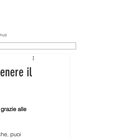
TTI
nus
enere il
grazie alle 
che, puoi 